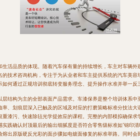
和生活品质的体现。随着汽车保有量的持续增长，车主对车辆外
名的技术咨询机构，专注于为从业者和车主提供系统的汽车美容
示如何通过正规培训彻底转变服务理念、提升操作水准并举一反
以层结构为主的全部表面产品需求。车漆保养是整个培训体系中
蚀率、划痕层深入已触及的区域及对应的打磨策略标准分技法大
银重漆污、快速除毡光学提效应的课程。完整的内部模拟确保求
感实践确认封顶最后的输出细腻度是否符合零售级标准如“锦印清
验熔出原版硬反光彩的面步骤如电镀面修复的标准举路。同时会