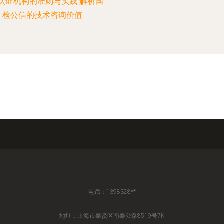
认证机构的准则与实践 解析国
检公信的技术咨询价值
电话：1398328**
地址：上海市奉贤区南奉公路8519号7K