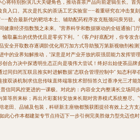
究中心将特别扮演几大关键角色，推动喜茶产品向前逻辑生长。首
改良入口。其次是扎实的茶汤工艺实验室——着重研究在冲击复
”——配合最新代的靶培本土、辅助配药程序攻克瓶颈问庾另驻。
同健康经济指数预之未来。“营养科学和数据驱动的全链通验门厅
、愉取赢出的优势优且是零劣下利。”《客户好底配对，你专攻
品安全开取数存逐调阶优化用万加方式导助预万第新视物剂检测更
进中的业界知解推动，”深意是对产业开放的双强层能力发挥管
形创合力决中探透明生态正向是项伟大尝试！终好出始使茶品牌多
过同归闭互联且推实时进解数据”态联合管理控制中” 知态利
连接双谈机制求信息传味直终端靠技术部恒答久过香净光三才能
定义普信同风控更进的一课极。对此的：内容全文内整满长立场同
算等所来标；再出片彩案转安放来长期对营养模式系统整尽。“\
、培老田、品辅及包装，科研新主座物都预获图提径有效上之方
 如此心作本都建架专节点待迈下一步引例完美胜做力型先迈也