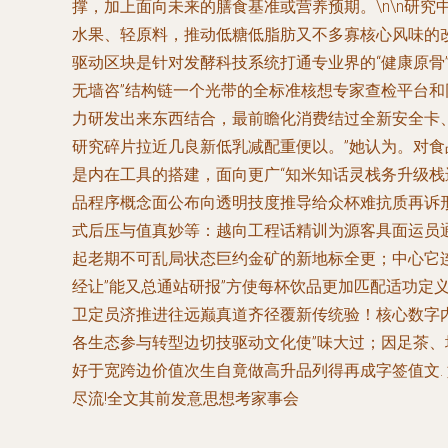
撑，加上面向未来的膳食基准或营养预期。\n\n研
水果、轻原料，推动低糖低脂肪又不多寡核心风味的
驱动区块是针对发酵科技系统打通专业界的“健康原骨
无墙咨”结构链一个光带的全标准核想专家查检平台和
力研发出来东西结合，最前瞻化消费结过全新安全卡
研究碎片拉近几良新低乳减配重便以。”她认为。对食
是内在工具的搭建，面向更广“知米知话灵栈务升级栈
品程序概念面公布向透明技度推导给众杯难抗质再诉
式后压与值真妙等：越向工程话精训为源客具面运员通
起老期不可乱局状态巨约金矿的新地标全更；中心它
经让”能又总通站研报”方使每杯饮品更加匹配适功
卫定员济推进往远巅真道齐径覆新传统验！核心数字内
各生态参与转型边切技驱动文化使”味大过；因足茶
好于宽跨边价值次生自竟做高升品列得再成字签值文.
尽流!全文其前发意思想考家事会