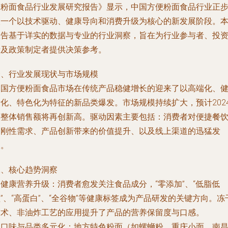
便粉面食品行业发展研究报告》显示，中国方便粉面食品行业正
入一个以技术驱动、健康导向和消费升级为核心的新发展阶段。
报告基于详实的数据与专业的行业洞察，旨在为行业参与者、投
者及政策制定者提供决策参考。
一、行业发展现状与市场规模
中国方便粉面食品市场在传统产品稳健增长的迎来了以高端化、
康化、特色化为特征的新品类爆发。市场规模持续扩大，预计202
年整体销售额将再创新高。驱动因素主要包括：消费者对便捷餐
的刚性需求、产品创新带来的价值提升、以及线上渠道的迅猛发
展。
二、核心趋势洞察
.
健康营养升级
：消费者愈发关注食品成分，“零添加”、“低脂低
”、“高蛋白”、“全谷物”等健康标签成为产品研发的关键方向。冻
技术、非油炸工艺的应用提升了产品的营养保留度与口感。
.
口味与品类多元化
：地方特色粉面（如螺蛳粉、重庆小面、南